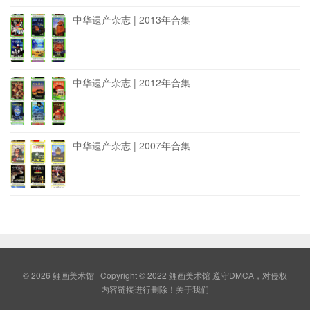
中华遗产杂志 | 2013年合集
中华遗产杂志 | 2012年合集
中华遗产杂志 | 2007年合集
© 2026
鲤画美术馆
Copyright © 2022 鲤画美术馆 遵守DMCA，对侵权
内容链接进行删除！
关于我们