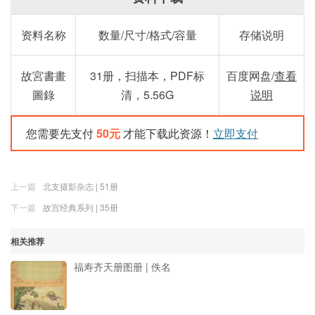
资料名称
数量/尺寸/格式/容量
存储说明
故宮書畫
31册，扫描本，PDF标
百度网盘/
查看
圖錄
清，5.56G
说明
您需要先支付
50元
才能下载此资源！
立即支付
上一篇
北支摄影杂志 | 51册
下一篇
故宫经典系列 | 35册
相关推荐
福寿齐天册图册 | 佚名