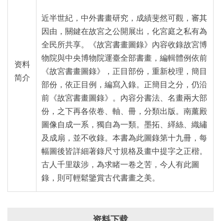
近半世紀，中外書畫研究，成績斐然可觀，審其
因由，關鍵在故宮之公開展出，化宮庭之私有為
全民所共享。《故宮書畫圖錄》內容收錄故宮博
物院與中央博物院運臺全部書畫，編輯體例依前
资料
《故宮書畫圖錄》，正目部份，重新校理，簡目
简介
部份，依正目例，編寫入錄。正簡目之分，仍沿
前《故宮書畫圖錄》。內容分書法、名畫兩大部
份，之下再各依卷、軸、冊，分類出版。南薰殿
圖像自成一系，獨自為一類。墨拓、緙絲、織繡
及成扇，並不收錄。本書為此圖錄第十九冊，每
幅圖後皆詳細著錄尺寸規格及畫中提字之正楷。
古人千里跋涉，為求睹一卷之苦，今人有此圖
錄，則可輕鬆鑒賞古代書畫之美。
资料下载