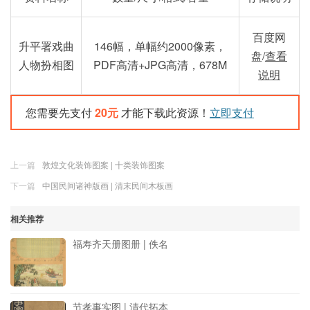
百度网
升平署戏曲
146幅，单幅约2000像素，
盘/
查看
人物扮相图
PDF高清+JPG高清，678M
说明
您需要先支付
20元
才能下载此资源！
立即支付
上一篇
敦煌文化装饰图案 | 十类装饰图案
下一篇
中国民间诸神版画 | 清末民间木板画
相关推荐
福寿齐天册图册 | 佚名
节孝事实图 | 清代拓本