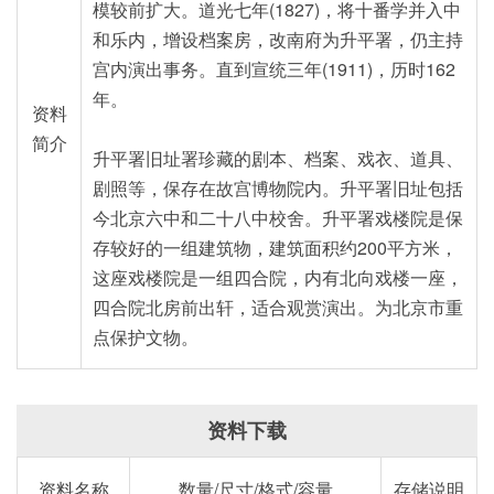
模较前扩大。道光七年(1827)，将十番学并入中
和乐内，增设档案房，改南府为升平署，仍主持
宫内演出事务。直到宣统三年(1911)，历时162
年。
资料
简介
升平署旧址署珍藏的剧本、档案、戏衣、道具、
剧照等，保存在故宫博物院内。升平署旧址包括
今北京六中和二十八中校舍。升平署戏楼院是保
存较好的一组建筑物，建筑面积约200平方米，
这座戏楼院是一组四合院，内有北向戏楼一座，
四合院北房前出轩，适合观赏演出。为北京市重
点保护文物。
资料下载
资料名称
数量/尺寸/格式/容量
存储说明