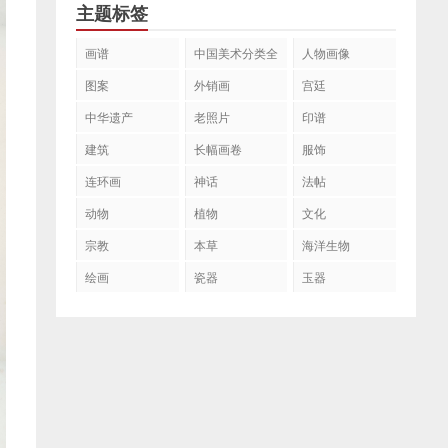
主题标签
画谱
中国美术分类全
人物画像
集
图案
外销画
宫廷
中华遗产
老照片
印谱
建筑
长幅画卷
服饰
连环画
神话
法帖
动物
植物
文化
宗教
本草
海洋生物
绘画
瓷器
玉器