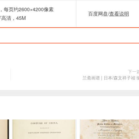
，每页约2600×4200像素
百度网盘/
查看说明
DF高清，45M
下一
兰斋画谱 | 日本/森文祥子祯 