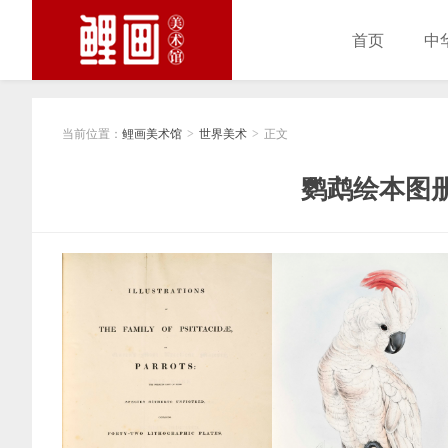
首页
中
当前位置：
鲤画美术馆
世界美术
正文
>
>
鹦鹉绘本图册 