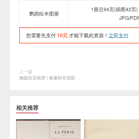
1册总94页(插图42页)
鹦鹉绘本图册
JPG/P
您需要先支付
10元
才能下载此资源！
立即支付
上一篇
梅园百花画谱 | 春夏秋冬四部
相关推荐