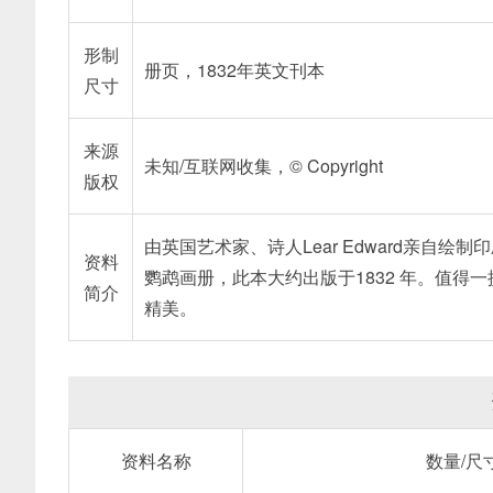
形制
册页，1832年英文刊本
尺寸
来源
未知/互联网收集，© Copyright
版权
由英国艺术家、诗人Lear Edward亲自绘制印刷出版的《Illus
资料
鹦鹉画册，此本大约出版于1832 年。值
简介
精美。
资料名称
数量/尺