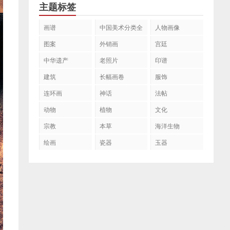
主题标签
画谱
中国美术分类全
人物画像
集
图案
外销画
宫廷
中华遗产
老照片
印谱
建筑
长幅画卷
服饰
连环画
神话
法帖
动物
植物
文化
宗教
本草
海洋生物
绘画
瓷器
玉器