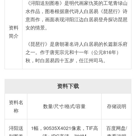
《浔阳送别图卷》是明代画家仇英的工笔青绿山
水作品，图卷根据唐代诗人白居易《琵琶行》诗
意而作，画面表现浔阳江边白居易登舟探访琵琶
资料
女的情景。
简介
《琵琶行》是唐朝著名诗人白居易的长篇新乐府
之一。作于唐宪宗元和十一年（公元816年）
秋，时白居易四十五岁，任江州司马。
资料下载
资料名
数量/尺寸/格式/容量
存储说明
称
浔阳送
1幅，90535X4021像素，TIF高
百度网盘/