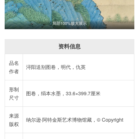
局部100%放大展示
资料信息
品名
浔阳送别图卷，明代，仇英
作者
形制
图卷，绢本水墨，33.6×399.7厘米
尺寸
来源
纳尔逊·阿特金斯艺术博物馆藏，© Copyright
版权