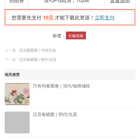
别图卷
清+JPG高清，702M
查看说明
您需要先支付
10元
才能下载此资源！
立即支付
标签：
长幅画卷
上一篇
花鸟图图册 | 19世纪绘
下一篇
汉宫春晓图 | 明代/仇英
相关推荐
万有同春图卷 | 清代/钱维城绘
汉宫春晓图 | 明代/仇英