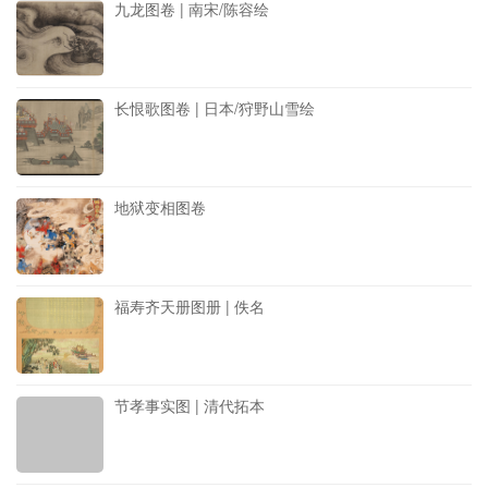
九龙图卷 | 南宋/陈容绘
长恨歌图卷 | 日本/狩野山雪绘
地狱变相图卷
福寿齐天册图册 | 佚名
节孝事实图 | 清代拓本