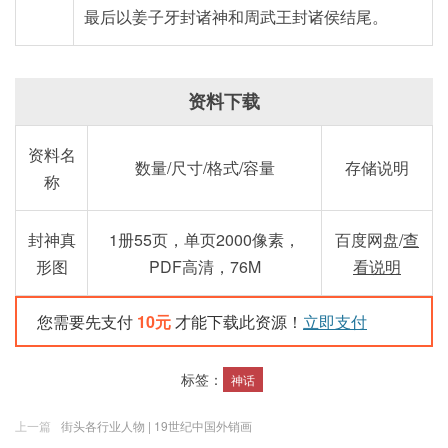
最后以姜子牙封诸神和周武王封诸侯结尾。
资料下载
资料名
数量/尺寸/格式/容量
存储说明
称
封神真
1册55页，单页2000像素，
百度网盘/
查
形图
PDF高清，76M
看说明
您需要先支付
10元
才能下载此资源！
立即支付
标签：
神话
上一篇
街头各行业人物 | 19世纪中国外销画