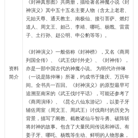
《封神真形图》共两册，描绘著名神魔小说《封
神演义》其中五十五名主要人物（含太上老君、
元始天尊、通天教主、南极仙、接引菩萨、燃灯
道人、周文王、妲己、李靖、哪吒、杨戬、雷震
子、土行孙、赵公明、申公豹等等）。
《封神演义》一般俗称《封神榜》，又名《商周
列国全传》、《武王伐纣外史》、《封神传》，
资料
亦是一部中国古代的神魔小说。 为明代许仲琳
简介
（一说是陈仲琳）所著，约成书于隆庆、万历年
间。全书共一百回。《封神演义》的原型最早可
追溯至南宋的《武王伐纣平话》，可能还参考了
《商周演绎》、《昆仑八仙东游记》，以姜子牙
辅佐周室（周文王、周武王）讨伐商纣的历史为
背景，描写了阐教、截教诸仙斗智斗勇、破阵斩
将封神的故事。包含了大量民间传说和神话。有
姜子牙、哪吒、杨戬等生动、鲜明的人物形象，