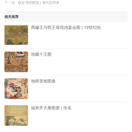
下一篇
钦定书经图说 | 清代石印本
相关推荐
周穆王与西王母瑶池宴会图 | 19世纪绘
地藏十王图
地狱变相图卷
福寿齐天册图册 | 佚名