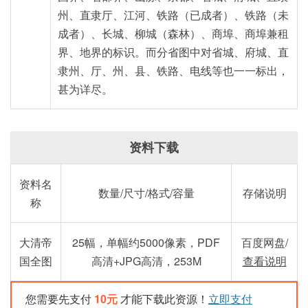
州、直隶厅、江河、铁路（已成者）、铁路（未
成者）、长城、柳城（森林）、商埠、商埠兼租
界、地界的标识。而分省图中对省城、府城、直
隶州、厅、州、县、铁路、电线等也一一标出，
甚为详尽。
资料下载
资料名
数量/尺寸/格式/容量
存储说明
称
大清帝
25幅，单幅约5000像素，PDF
百度网盘/
国全图
高清+JPG高清，253M
查看说明
您需要先支付
10元
才能下载此资源！
立即支付