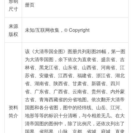
形制
册页
尺寸
来源
未知/互联网收集，© Copyright
版权
该《大清帝国全图》图册共列彩图25幅，第一图
为大清帝国图，余下依次为直隶省、盛京省、吉
林省、黑龙江省、山东省、山西省、河南省、江
苏省、安徽省、江西省、福建省、浙江省、湖北
省、湖南省、陕西省、甘肃省、新疆省、四川
省、广东省、广西省、云南省、贵州省、内外蒙
古省、青海西藏省的分省地图。依次翻开大清帝
资料
国图和各分省图，图中的经纬线、山岳、江河、
简介
地形等等的标识十分清晰，与今相差无几。在大
清帝国图的图例中，除了比例尺，还依次列出了
国界、省部界、山脉、京都、省城、府城、直隶